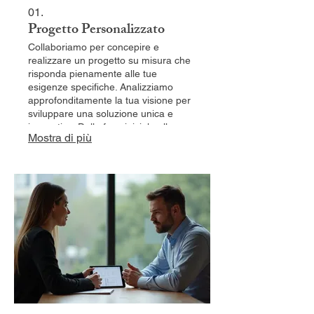
01.
Progetto Personalizzato
Collaboriamo per concepire e
realizzare un progetto su misura che
risponda pienamente alle tue
esigenze specifiche. Analizziamo
approfonditamente la tua visione per
sviluppare una soluzione unica e
innovativa. Dalla fase iniziale alla sua
Mostra di più
concretizzazione, offriamo un
percorso dedicato per trasformare le
tue idee in realtà.