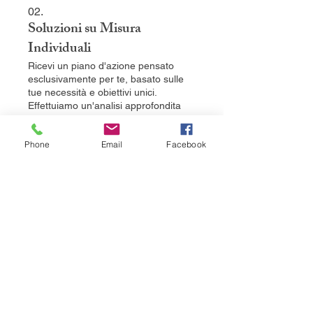
02.
Soluzioni su Misura
Individuali
Ricevi un piano d'azione pensato
esclusivamente per te, basato sulle
tue necessità e obiettivi unici.
Effettuiamo un'analisi approfondita
per comprendere il tuo contesto e
proporti strategie altamente
Phone
Email
Facebook
personalizzate. Questo servizio ti
Mostra di più
guida verso il raggiungimento dei tuoi
traguardi con un approccio mirato ed
efficace.