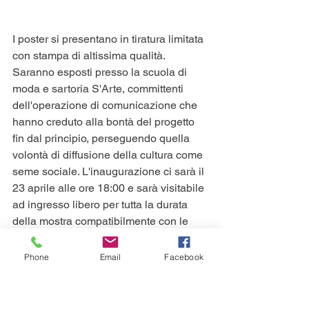
I poster si presentano in tiratura limitata 
con stampa di altissima qualità. 
Saranno esposti presso la scuola di 
moda e sartoria S'Arte, committenti 
dell'operazione di comunicazione che 
hanno creduto alla bontà del progetto 
fin dal principio, perseguendo quella 
volontà di diffusione della cultura come 
seme sociale. L'inaugurazione ci sarà il 
23 aprile alle ore 18:00 e sarà visitabile 
ad ingresso libero per tutta la durata 
della mostra compatibilmente con le 
aperture della scuola in occasione 
dell'Agrifiera, fino al primo maggio.
Phone
Email
Facebook
eventi