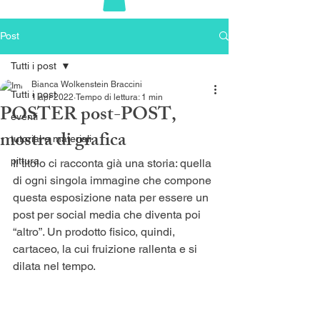
Post
Tutti i post
Bianca Wolkenstein Braccini
Tutti i post
1 apr 2022
Tempo di lettura: 1 min
POSTER post-POST,
eventi
mostra di grafica
tutorial e materiali
pittura
Il titolo ci racconta già una storia: quella 
di ogni singola immagine che compone 
questa esposizione nata per essere un 
post per social media che diventa poi 
“altro”. Un prodotto fisico, quindi, 
cartaceo, la cui fruizione rallenta e si 
dilata nel tempo.